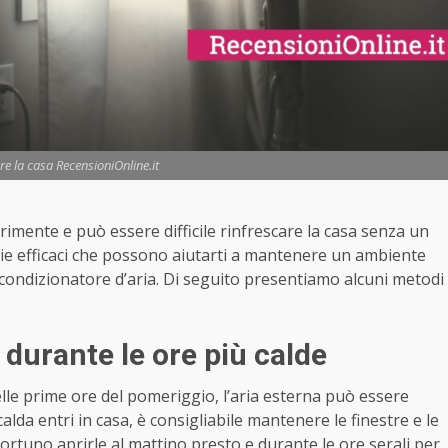
re la casa RecensioniOnline.it
primente e può essere difficile rinfrescare la casa senza un
gie efficaci che possono aiutarti a mantenere un ambiente
n condizionatore d’aria. Di seguito presentiamo alcuni metodi
 durante le ore più calde
lle prime ore del pomeriggio, l’aria esterna può essere
alda entri in casa, è consigliabile mantenere le finestre e le
rtuno aprirle al mattino presto e durante le ore serali per