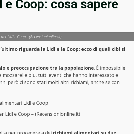
dl e Coop: cosa sapere
per Lidl e Coop - (Recensionionline.it)
ltimo riguarda la Lidl e la Coop: ecco di quali cibi si
alo e preoccupazione tra la popolazione
. È impossibile
 mozzarelle blu, tutti eventi che hanno interessato e
ni però ci sono stati molti altri richiami, anche se con
r Lidl e Coop – (Recensionionline.it)
volta per procedere a dei
richiami alimentari su due