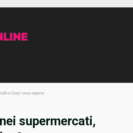
a Lidl e Coop: cosa sapere
 nei supermercati,