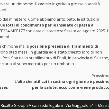
r avere un rimborso. Il cadmio ingerito a grosse quantità
ani.
o dal ministero. Come abbiamo anticipato, le istituzioni
ue lotti di condimento per le insalate di pasta a
 TF224 MFE177 con data di scadenza fissata ad agosto 2025. I
rammi.
ze chimiche ma la
possibile presenza di frammenti di
ono stati messi in guardia ed è stato chiesto loro di non
Polli Spa nello stabilimento di Eboli, in provincia di Salerno
iportarlo al supermercato per un rimborso.
Prossim
L’olio che utilizzi in cucina ogni giorno è pessim
asses
per la salute: ecco come viene prodott
 Rixalto Group SA con sede legale in Via Gaggiolo 51 – 6855