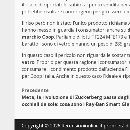
il riso e di riportatolo subito al punto vendita pe
potrebbe risultare cancerogeno per gli essere um
Il riso però non è stato l’unico prodotto richiamat
hanno messo in guardia i consumatori anche su
d
marchio Coop
. Parliamo di lotti TF224 MFE173 e
barattoli sono di vetro e hanno un peso di 285 g
In questo caso il pericolo non riguarda le sostan
vetro
. Proprio per questa ragione i consumatori s
consumare il condimento prodotto dall’azienda F.lli 
per Coop Italia. Anche in questo caso l’ideale è r
Post
Precedente
Meta, la rivoluzione di Zuckerberg passa dagli
navigation
occhiali da sole: cosa sono i Ray-Ban Smart Gl
Copyright © 2026 Recensionionline.it proprietà di