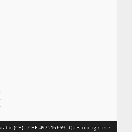
,
o
o
o
 Stabio (CH) – CHE-497.216.669 - Questo blog non è